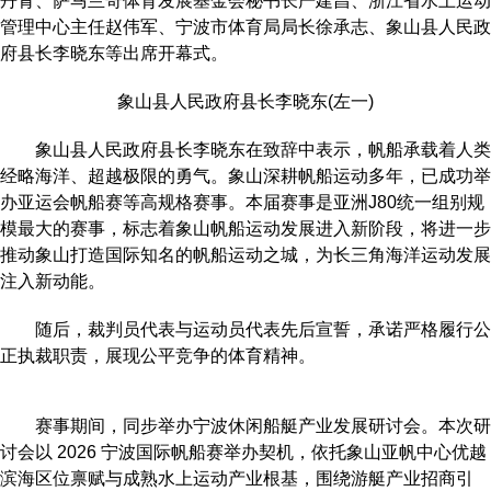
丹青、萨马兰奇体育发展基金会秘书长严建昌、浙江省水上运动
管理中心主任赵伟军、宁波市体育局局长徐承志、象山县人民政
府县长李晓东等出席开幕式。
象山县人民政府县长李晓东(左一)
象山县人民政府县长李晓东在致辞中表示，帆船承载着人类
经略海洋、超越极限的勇气。象山深耕帆船运动多年，已成功举
办亚运会帆船赛等高规格赛事。本届赛事是亚洲J80统一组别规
模最大的赛事，标志着象山帆船运动发展进入新阶段，将进一步
推动象山打造国际知名的帆船运动之城，为长三角海洋运动发展
注入新动能。
随后，裁判员代表与运动员代表先后宣誓，承诺严格履行公
正执裁职责，展现公平竞争的体育精神。
赛事期间，同步举办宁波休闲船艇产业发展研讨会。本次研
讨会以 2026 宁波国际帆船赛举办契机，依托象山亚帆中心优越
滨海区位禀赋与成熟水上运动产业根基，围绕游艇产业招商引