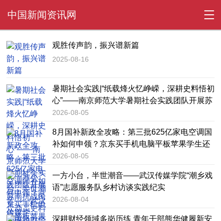
中国新闻资讯网
观胜传声韵，振兴谱新篇
2025-08-16
暑期社会实践|“纸载烽火忆峥嵘，深耕史料悟初
心”——南京师范大学暑期社会实践团队开展苏
南抗战民众动员史料调研
2026-08-05
8月国补新政全攻略：第三批625亿家电空调国
补如何申领？京东买手机电脑平板苹果学生还
能享受教育补贴
2026-08-05
一方小台，半世潮音——武汉传媒学院“潮乡戏
语”志愿服务队乡村访谈实践纪实
2026-08-04
深耕财经领域多岗历练 青年干部熊华健履新安