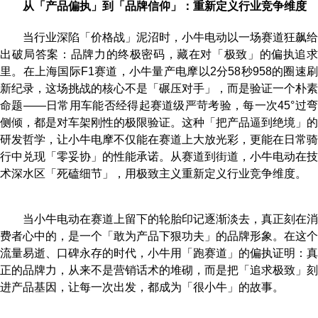
从「产品偏执」到「品牌信仰」：重新定义行业竞争维度
当行业深陷「价格战」泥沼时，小牛电动以一场赛道狂飙给
出破局答案：品牌力的终极密码，藏在对「极致」的偏执追求
里。在上海国际F1赛道，小牛量产电摩以2分58秒958的圈速刷
新纪录，这场挑战的核心不是「碾压对手」，而是验证一个朴素
命题——日常用车能否经得起赛道级严苛考验，每一次45°过弯
侧倾，都是对车架刚性的极限验证。这种「把产品逼到绝境」的
研发哲学，让小牛电摩不仅能在赛道上大放光彩，更能在日常骑
行中兑现「零妥协」的性能承诺。从赛道到街道，小牛电动在技
术深水区「死磕细节」，用极致主义重新定义行业竞争维度。
当小牛电动在赛道上留下的轮胎印记逐渐淡去，真正刻在消
费者心中的，是一个「敢为产品下狠功夫」的品牌形象。在这个
流量易逝、口碑永存的时代，小牛用「跑赛道」的偏执证明：真
正的品牌力，从来不是营销话术的堆砌，而是把「追求极致」刻
进产品基因，让每一次出发，都成为「很小牛」的故事。