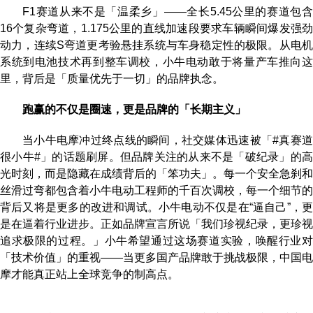
F1赛道从来不是「温柔乡」——全长5.45公里的赛道包含
16个复杂弯道，1.175公里的直线加速段要求车辆瞬间爆发强劲
动力，连续S弯道更考验悬挂系统与车身稳定性的极限。从电机
系统到电池技术再到整车调校，小牛电动敢于将量产车推向这
里，背后是「质量优先于一切」的品牌执念。
跑赢的不仅是圈速，更是品牌的「长期主义」
当小牛电摩冲过终点线的瞬间，社交媒体迅速被「#真赛道
很小牛#」的话题刷屏。但品牌关注的从来不是「破纪录」的高
光时刻，而是隐藏在成绩背后的「笨功夫」。每一个安全急刹和
丝滑过弯都包含着小牛电动工程师的千百次调校，每一个细节的
背后又将是更多的改进和调试。小牛电动不仅是在“逼自己”，更
是在逼着行业进步。正如品牌宣言所说「我们珍视纪录，更珍视
追求极限的过程。」小牛希望通过这场赛道实验，唤醒行业对
「技术价值」的重视——当更多国产品牌敢于挑战极限，中国电
摩才能真正站上全球竞争的制高点。