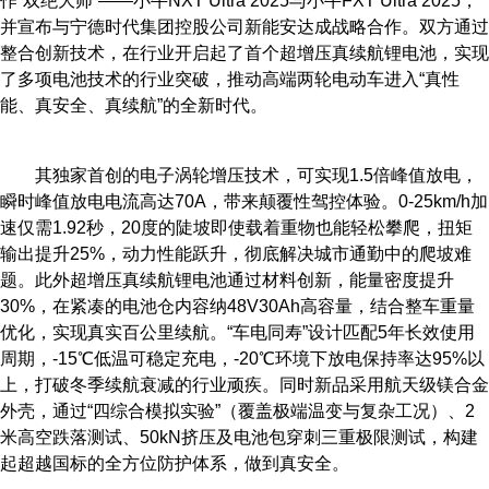
作“双绝大师”——小牛NXT Ultra 2025与小牛FXT Ultra 2025，
并宣布与宁德时代集团控股公司新能安达成战略合作。双方通过
整合创新技术，在行业开启起了首个超增压真续航锂电池，实现
了多项电池技术的行业突破，推动高端两轮电动车进入“真性
能、真安全、真续航”的全新时代。
其独家首创的电子涡轮增压技术，可实现1.5倍峰值放电，
瞬时峰值放电电流高达70A，带来颠覆性驾控体验。0-25km/h加
速仅需1.92秒，20度的陡坡即使载着重物也能轻松攀爬，扭矩
输出提升25%，动力性能跃升，彻底解决城市通勤中的爬坡难
题。此外超增压真续航锂电池通过材料创新，能量密度提升
30%，在紧凑的电池仓内容纳48V30Ah高容量，结合整车重量
优化，实现真实百公里续航。“车电同寿”设计匹配5年长效使用
周期，-15℃低温可稳定充电，-20℃环境下放电保持率达95%以
上，打破冬季续航衰减的行业顽疾。同时新品采用航天级镁合金
外壳，通过“四综合模拟实验”（覆盖极端温变与复杂工况）、2
米高空跌落测试、50kN挤压及电池包穿刺三重极限测试，构建
起超越国标的全方位防护体系，做到真安全。